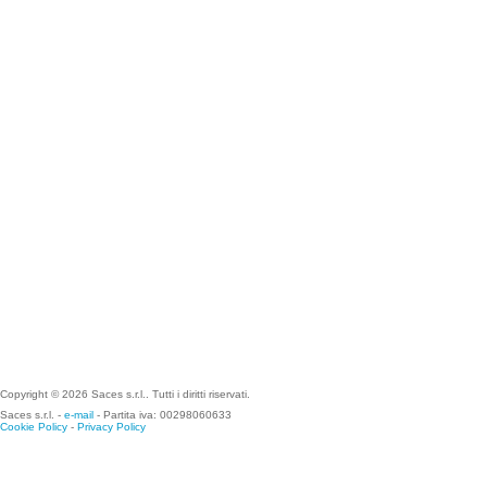
Copyright © 2026 Saces s.r.l.. Tutti i diritti riservati.
Saces s.r.l. -
e-mail
- Partita iva: 00298060633
Cookie Policy
-
Privacy Policy