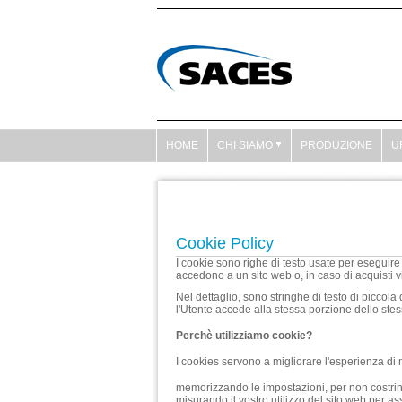
HOME
CHI SIAMO
PRODUZIONE
U
Cookie Policy
I cookie sono righe di testo usate per eseguire
accedono a un sito web o, in caso di acquisti via
Nel dettaglio, sono stringhe di testo di piccol
l'Utente accede alla stessa porzione dello ste
Perchè utilizziamo cookie?
I cookies servono a migliorare l'esperienza di
memorizzando le impostazioni, per non costring
misurando il vostro utilizzo del sito web per as