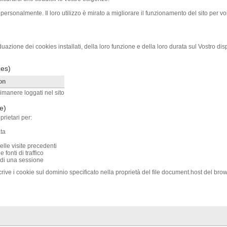
personalmente. Il loro utilizzo è mirato a migliorare il funzionamento del sito per voi: p
uazione dei cookies installati, della loro funzione e della loro durata sul Vostro disp
ces)
on
imanere loggati nel sito
e)
prietari per:
ta
lle visite precedenti
fonti di traffico
 di una sessione
rive i cookie sul dominio specificato nella proprietà del file document.host del brow