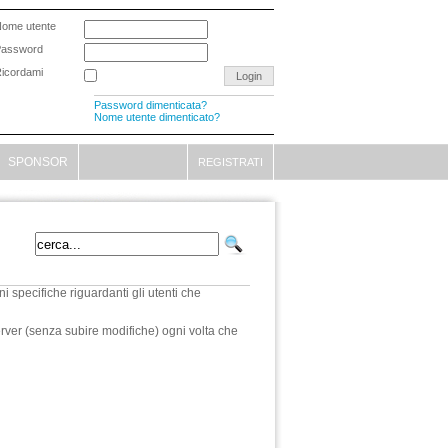
ome utente
Password
icordami
Password dimenticata?
Nome utente dimenticato?
SPONSOR
REGISTRATI
 specifiche riguardanti gli utenti che
server (senza subire modifiche) ogni volta che