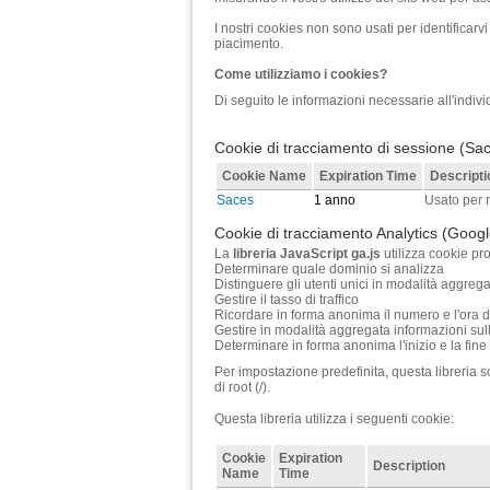
I nostri cookies non sono usati per identificarvi 
piacimento.
Come utilizziamo i cookies?
Di seguito le informazioni necessarie all'individ
Cookie di tracciamento di sessione (Sa
Cookie Name
Expiration Time
Descripti
Saces
1 anno
Usato per r
Cookie di tracciamento Analytics (Googl
La
libreria JavaScript ga.js
utilizza cookie pro
Determinare quale dominio si analizza
Distinguere gli utenti unici in modalità aggrega
Gestire il tasso di traffico
Ricordare in forma anonima il numero e l'ora de
Gestire in modalità aggregata informazioni sulle 
Determinare in forma anonima l'inizio e la fine
Per impostazione predefinita, questa libreria sc
di root (/).
Questa libreria utilizza i seguenti cookie:
Cookie
Expiration
Description
Name
Time