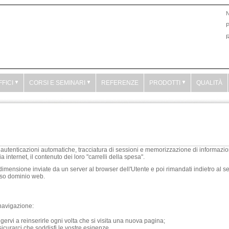
N
R
FFICI
CORSI E SEMINARI
REFERENZE
PRODOTTI
QUALITÀ
 autenticazioni automatiche, tracciatura di sessioni e memorizzazione di informazioni
 internet, il contenuto dei loro "carrelli della spesa".
a dimensione inviate da un server al browser dell'Utente e poi rimandati indietro al 
sso dominio web.
 navigazione:
ervi a reinserirle ogni volta che si visita una nuova pagina;
sicurarci che soddisfi le vostre esigenze.