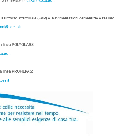
ll. 347‐5945369
salzano@saces.it
r il rinforzo strutturale (FRP) e Pavimentazioni cementizie e resina
:
iani@saces.it
la
linea POLYGLASS
:
ces.it
la
linea PROFILPAS
:
es.it