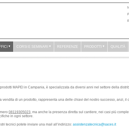
N
R
FFICI
CORSI E SEMINARI
REFERENZE
PRODOTTI
QUALITÀ
prodotti MAPEI in Campania, è specializzata da diversi anni nel settore della distr
la vendita di un prodotto, rappresenta una delle chiavi del nostro successo, anzi, il c
numero
08119305023
, ma anche la presenza diretta sul cantiere, nei casi più comples
fiche in ogni settore.
ri tecnici potete inviare una mail all’indirizzo:
assistenzatecnica@saces.it