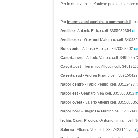
Per informazioni telefoniche potete chiamare a
Per
informazioni tecniche e commerciali
pote
Avellino
- Antonio Errico cell. 3355680354
err
Avellino est -
Giovanni Maiorano cell. 34058
Benevento
- Alfonso Rao cell. 3470008402
ra
Caserta nord
- Alfredo Vanore cell. 3499235
Caserta est -
Tommaso Allocca cell. 345131
Caserta sud
- Andrea Pisano cell. 38915042
Napoli centro
- Fabio Perillo cell. 33512497
Napoli est
- Gennaro Mea cell. 3355680353
m
Napoli ovest
- Valerio Attolini cell. 33556803
Napoli nord
- Biagio De Martino cell. 340634
Ischia, Capri, Procida
- Antonio Fimiani cell
Salerno
- Alfonso Voto cell. 3357423141
voto@