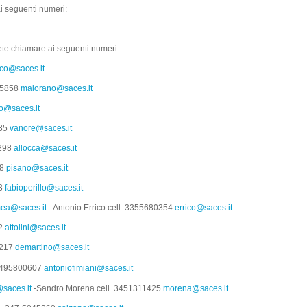
i seguenti numeri:
te chiamare ai seguenti numeri:
ico@saces.it
55858
maiorano@saces.it
o@saces.it
735
vanore@saces.it
1298
allocca@saces.it
98
pisano@saces.it
73
fabioperillo@saces.it
ea@saces.it
- Antonio Errico cell. 3355680354
errico@saces.it
52
attolini@saces.it
3217
demartino@saces.it
. 3495800607
antoniofimiani@saces.it
saces.it
-Sandro Morena cell. 3451311425
morena@saces.it