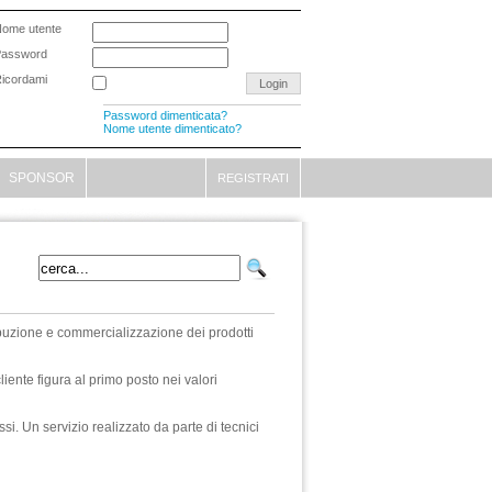
ome utente
Password
icordami
Password dimenticata?
Nome utente dimenticato?
SPONSOR
REGISTRATI
ibuzione e commercializzazione dei prodotti
liente figura al primo posto nei valori
si. Un servizio realizzato da parte di tecnici