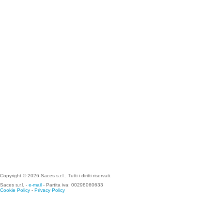
Copyright © 2026 Saces s.r.l.. Tutti i diritti riservati.
Saces s.r.l. -
e-mail
- Partita iva: 00298060633
Cookie Policy
-
Privacy Policy