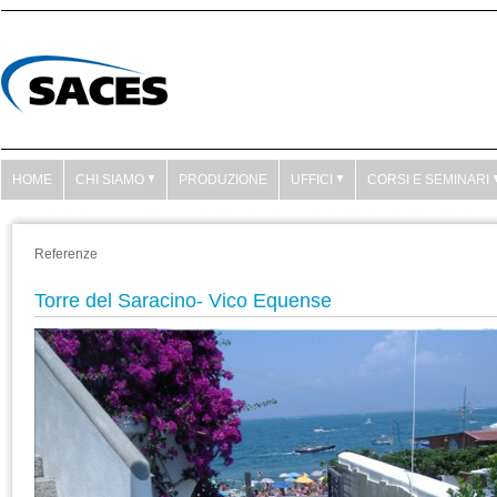
HOME
CHI SIAMO
PRODUZIONE
UFFICI
CORSI E SEMINARI
Referenze
Torre del Saracino- Vico Equense