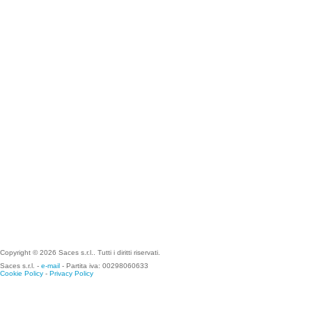
Copyright © 2026 Saces s.r.l.. Tutti i diritti riservati.
Saces s.r.l. -
e-mail
- Partita iva: 00298060633
Cookie Policy
-
Privacy Policy